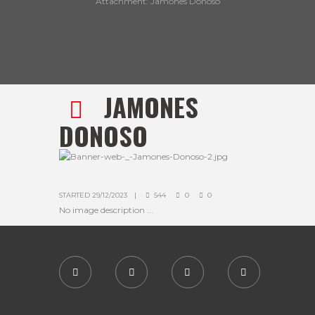
Attachment: Jamones Donoso
JAMONES
DONOSO
STARTED
29/12/2023
544
0
0
No image description ...