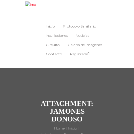
Inicio
Protocolo Sanitario
Inscripciones
Noticias
Circuito
Galería de imágenes
Contacto
Registrarse
ATTACHMENT:
JAMONES
DONOSO
Home
Inicio