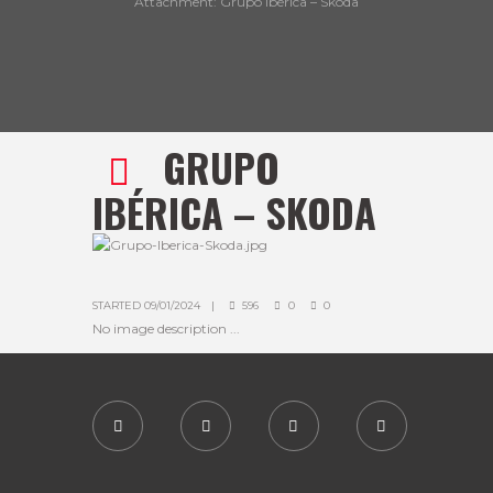
Attachment: Grupo Ibérica – Skoda
GRUPO
IBÉRICA – SKODA
STARTED
09/01/2024
596
0
0
No image description ...