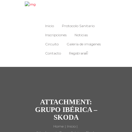
Inicio
Protocolo Sanitario
Inscripciones
Noticias
Circuito
Galería de imágenes
Contacto
Registrarse
ATTACHMENT:
GRUPO IBÉRICA –
SKODA
Home
Inicio