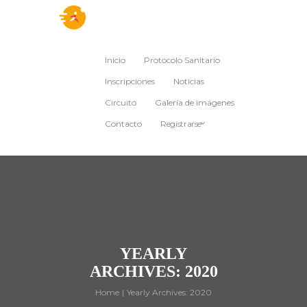
Inicio
Protocolo Sanitario
Inscripciones
Noticias
Circuito
Galería de imágenes
Contacto
Registrarse
YEARLY
ARCHIVES: 2020
Home
Yearly Archives: 2020