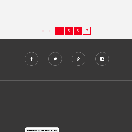
01/01/2020
197170
0
40
…
5
6
7