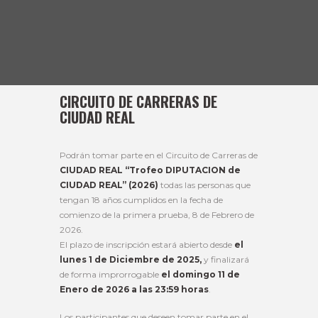
CIRCUITO DE CARRERAS DE
CIUDAD REAL
Podrán tomar parte en el Circuito de Carreras de
CIUDAD REAL “Trofeo DIPUTACION de
CIUDAD REAL” (2026)
todas las personas que
tengan 18 años cumplidos en la fecha de
comienzo de la primera prueba, 8 de Febrero de
2026.
El plazo de inscripción estará abierto desde
el
lunes 1 de Diciembre de 2025,
y finalizará
de forma improrrogable
el domingo 11 de
Enero de 2026 a las 23:59 horas
.
Los participantes que deseen tomar parte en el