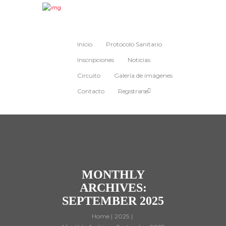
Inicio
Protocolo Sanitario
Inscripciones
Noticias
Circuito
Galería de imágenes
Contacto
Registrarse
MONTHLY
ARCHIVES:
SEPTEMBER 2025
Home
2025