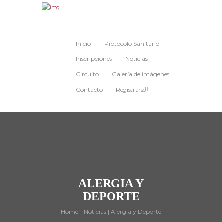
Inicio
Protocolo Sanitario
Inscripciones
Noticias
Circuito
Galería de imágenes
Contacto
Registrarse
ALERGIA Y
DEPORTE
Home
Noticias
Alergia y Deporte