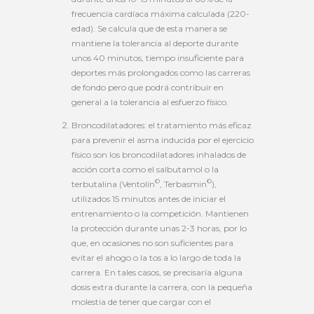
frecuencia cardíaca máxima calculada (220-
edad). Se calcula que de esta manera se
mantiene la tolerancia al deporte durante
unos 40 minutos, tiempo insuficiente para
deportes más prolongados como las carreras
de fondo pero que podrá contribuir en
general a la tolerancia al esfuerzo físico.
Broncodilatadores: el tratamiento más eficaz
para prevenir el asma inducida por el ejercicio
físico son los broncodilatadores inhalados de
acción corta como el salbutamol o la
©
©
terbutalina (Ventolín
, Terbasmin
),
utilizados 15 minutos antes de iniciar el
entrenamiento o la competición. Mantienen
la protección durante unas 2-3 horas, por lo
que, en ocasiones no son suficientes para
evitar el ahogo o la tos a lo largo de toda la
carrera. En tales casos, se precisaría alguna
dosis extra durante la carrera, con la pequeña
molestia de tener que cargar con el