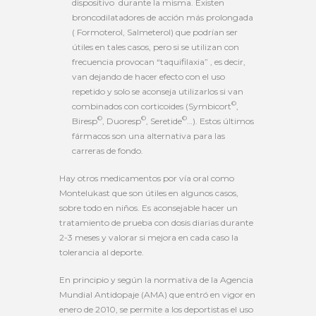
dispositivo durante la misma. Existen
broncodilatadores de acción más prolongada
( Formoterol, Salmeterol) que podrían ser
útiles en tales casos, pero si se utilizan con
frecuencia provocan “taquifilaxia” , es decir,
van dejando de hacer efecto con el uso
repetido y solo se aconseja utilizarlos si van
©
combinados con corticoides (Symbicort
,
©
©
©
Biresp
, Duoresp
, Seretide
…). Estos últimos
fármacos son una alternativa para las
carreras de fondo.
Hay otros medicamentos por vía oral como
Montelukast que son útiles en algunos casos,
sobre todo en niños. Es aconsejable hacer un
tratamiento de prueba con dosis diarias durante
2-3 meses y valorar si mejora en cada caso la
tolerancia al deporte.
En principio y según la normativa de la Agencia
Mundial Antidopaje (AMA) que entró en vigor en
enero de 2010, se permite a los deportistas el uso