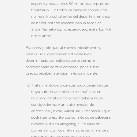
deporte y hasta unos 30 minutos después de
finalizarlo. En todos los casos es aconsejable
no ingerir alcohol antes del deporte y, en caso
de haber notado relación con la toma de
antiinflamatorios no esteroideos, evitarlos 4-6
horas antes.
Es aconsejable que, al menos inicialmente y
hasta que el desencadenante esté bien
determinado, se realice deporte siempre
acompañado de otro corredor por si fuese
preciso recabar atención médica urgente.
Tratamiento de urgencia: todo paciente que
haya sufrido un episodio de anafilaxia en
relación con el ejercicio físico deberá llevar
consigo siempre un autoinyector de
adrenalina (Jext©, Altellus©, Emerade©) que
podrá ser prescrito por su médico de cabecera
o especialista en alergología. En caso de
comenzar con los síntomas, especialmente si
son rápidamente progresivos o se