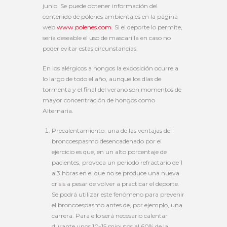
junio. Se puede obtener información del
contenido de pólenes ambientales en la página
web
www.polenes.com
. Si el deporte lo permite,
sería deseable el uso de mascarilla en caso no
poder evitar estas circunstancias.
En los alérgicos a hongos la exposición ocurre a
lo largo de todo el año, aunque los días de
tormenta y el final del verano son momentos de
mayor concentración de hongos como
Alternaria.
Precalentamiento: una de las ventajas del
broncoespasmo desencadenado por el
ejercicio es que, en un alto porcentaje de
pacientes, provoca un periodo refractario de 1
a 3 horas en el que no se produce una nueva
crisis a pesar de volver a practicar el deporte.
Se podrá utilizar este fenómeno para prevenir
el broncoespasmo antes de, por ejemplo, una
carrera. Para ello será necesario calentar
durante unos 10-15 minutos al 60% de la