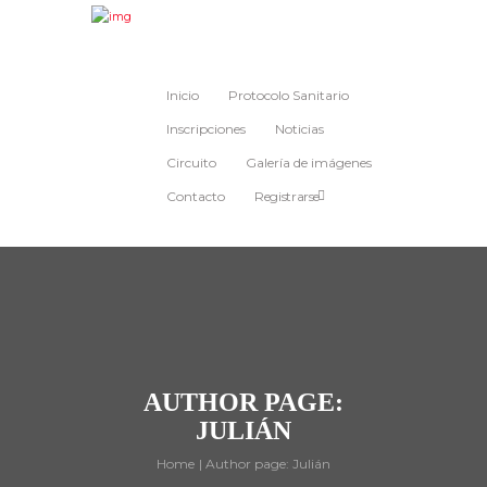
Inicio
Protocolo Sanitario
Inscripciones
Noticias
Circuito
Galería de imágenes
Contacto
Registrarse
AUTHOR PAGE:
JULIÁN
Home
Author page: Julián