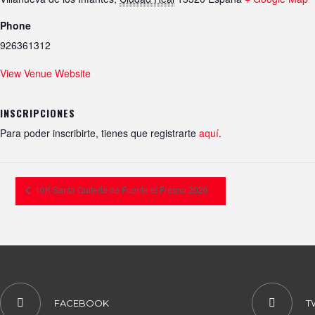
Phone
926361312
View Venue Website
INSCRIPCIONES
Para poder inscribirte, tienes que registrarte
aquí
.
10K Santa Quiteria de Fuente el Fresno 2026
FACEBOOK
T