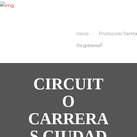
Inicio
Protocolo Sanita
Registrarse
CIRCUIT
O
CARRERA
S CIUDAD