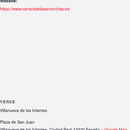
Website:
https://www.carreradelasantorchas.es/
VENUE
Villanueva de los Infantes
Plaza de San Juan
Villanueva de los Infantes
,
Ciudad Real
13320
España
+ Google Map