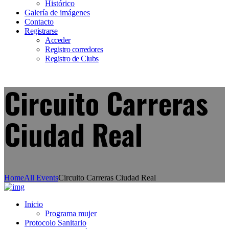
Histórico
Galería de imágenes
Contacto
Registrarse
Acceder
Registro corredores
Registro de Clubs
Circuito Carreras
Ciudad Real
Home
All Events
Circuito Carreras Ciudad Real
Inicio
Programa mujer
Protocolo Sanitario