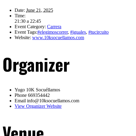
Date:
June 21, 2025
Time:
21:30 a 22:45
Event Category:
Carrera
Event Tags:
#elegimoscorrer
,
#iguales
,
#tucircuito
Website:
www.10ksocuellamos.com
Organizer
Yugo 10K Socuéllamos
Phone
669354442
Email
info@10ksocuellamos.com
View Organizer Website
Venue