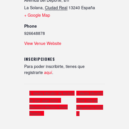
La Solana
,
Ciudad Real
13240
España
+ Google Map
Phone
926648878
View Venue Website
INSCRIPCIONES
Para poder inscribirte, tienes que
registrarte
aquí
.
Media Maratón
Media Maratón de Alcázar
de San Juan 2023 –
Rural Villa de
Memorial Mariano Rivas
Miguelturra 2023
Rojano