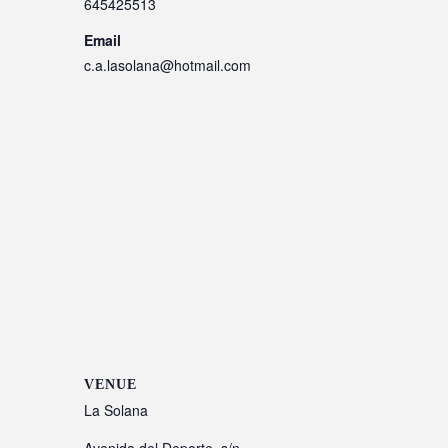
645425513
Email
c.a.lasolana@hotmail.com
VENUE
La Solana
Avenida del Deporte, s/n