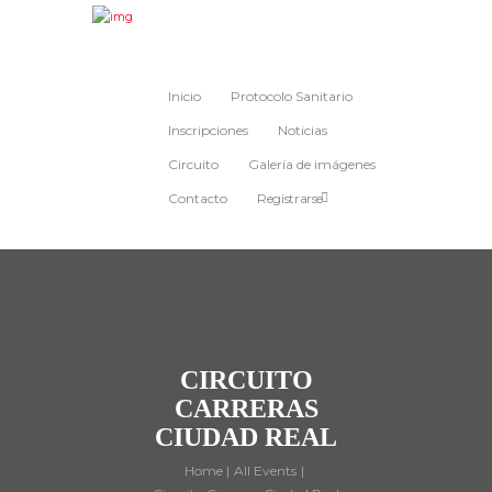
Inicio
Protocolo Sanitario
Inscripciones
Noticias
Circuito
Galería de imágenes
Contacto
Registrarse
CIRCUITO
CARRERAS
CIUDAD REAL
Home
All Events