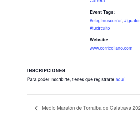
Carrera
Event Tags:
#elegimoscorrer
,
#iguale
#tucircuito
Website:
www.corricollano.com
INSCRIPCIONES
Para poder inscribirte, tienes que registrarte
aquí
.
Medio Maratón de Torralba de Calatrava 20