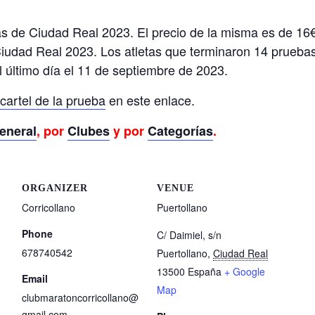
s de Ciudad Real 2023. El precio de la misma es de 16€ p
 Ciudad Real 2023. Los atletas que terminaron 14 prueba
l último día el 11 de septiembre de 2023.
cartel de la prueba
en este enlace.
eneral
, por
Clubes
y por
Categorías
.
ORGANIZER
VENUE
Corricollano
Puertollano
Phone
C/ Daimiel, s/n
678740542
Puertollano
,
Ciudad Real
13500
España
+ Google
Email
Map
clubmaratoncorricollano@
gmail.com