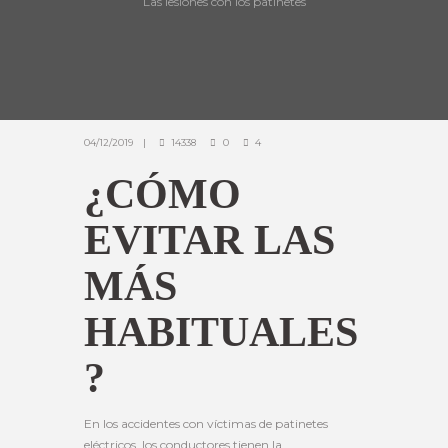
Las lesiones con los patinetes
04/12/2019
14338
0
4
¿CÓMO
EVITAR LAS
MÁS
HABITUALES
?
En los accidentes con víctimas de patinetes
eléctricos, los conductores tienen la