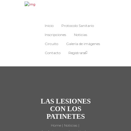
Inicio
Protocolo Sanitario
Inscripciones
Noticias
Circuito
Galería de imágenes
Contacto
Registrarse
LAS LESIONES
CON LOS
PATINETES
Home
Noticias