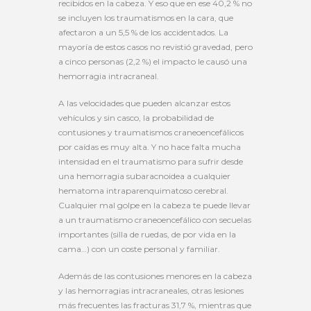
recibidos en la cabeza. Y eso que en ese 40,2 % no
se incluyen los traumatismos en la cara, que
afectaron a un 5,5 % de los accidentados. La
mayoría de estos casos no revistió gravedad, pero
a cinco personas (2,2 %) el impacto le causó una
hemorragia intracraneal.
A las velocidades que pueden alcanzar estos
vehículos y sin casco, la probabilidad de
contusiones y traumatismos craneoencefálicos
por caídas es muy alta. Y no hace falta mucha
intensidad en el traumatismo para sufrir desde
una hemorragia subaracnoidea a cualquier
hematoma intraparenquimatoso cerebral.
Cualquier mal golpe en la cabeza te puede llevar
a un traumatismo craneoencefálico con secuelas
importantes (silla de ruedas, de por vida en la
cama…) con un coste personal y familiar.
Además de las contusiones menores en la cabeza
y las hemorragias intracraneales, otras lesiones
más frecuentes las fracturas 31,7 %, mientras que