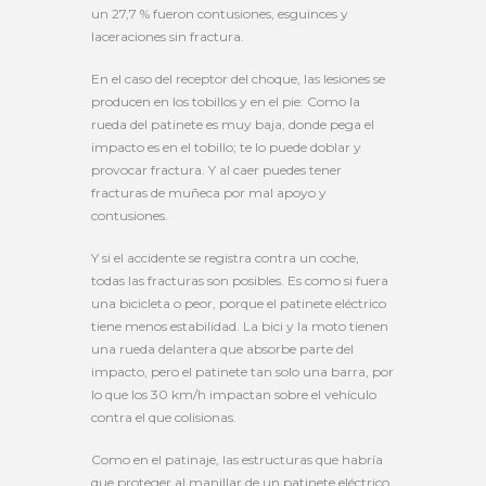
un 27,7 % fueron contusiones, esguinces y
laceraciones sin fractura.
En el caso del receptor del choque, las lesiones se
producen en los tobillos y en el pie: Como la
rueda del patinete es muy baja, donde pega el
impacto es en el tobillo; te lo puede doblar y
provocar fractura. Y al caer puedes tener
fracturas de muñeca por mal apoyo y
contusiones.
Y si el accidente se registra contra un coche,
todas las fracturas son posibles. Es como si fuera
una bicicleta o peor, porque el patinete eléctrico
tiene menos estabilidad. La bici y la moto tienen
una rueda delantera que absorbe parte del
impacto, pero el patinete tan solo una barra, por
lo que los 30 km/h impactan sobre el vehículo
contra el que colisionas.
Como en el patinaje, las estructuras que habría
que proteger al manillar de un patinete eléctrico