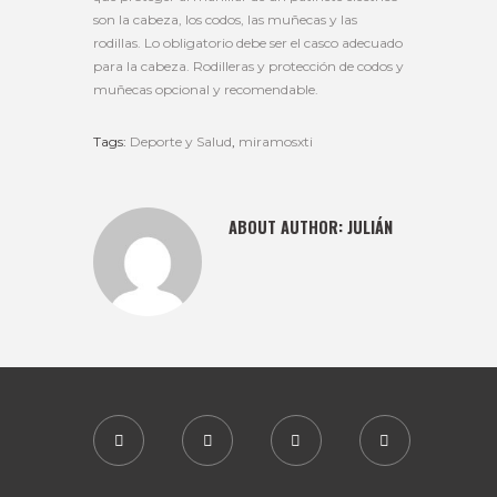
son la cabeza, los codos, las muñecas y las
rodillas. Lo obligatorio debe ser el casco adecuado
para la cabeza. Rodilleras y protección de codos y
muñecas opcional y recomendable.
Tags:
Deporte y Salud
,
miramosxti
ABOUT AUTHOR:
JULIÁN