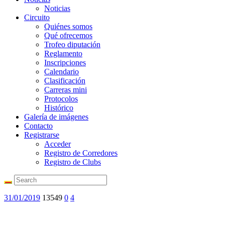
Noticias
Circuito
Quiénes somos
Qué ofrecemos
Trofeo diputación
Reglamento
Inscripciones
Calendario
Clasificación
Carreras mini
Protocolos
Histórico
Galería de imágenes
Contacto
Registrarse
Acceder
Registro de Corredores
Registro de Clubs
31/01/2019
13549
0
4