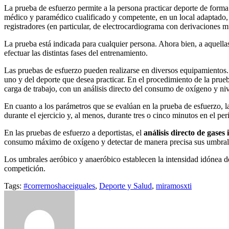
La prueba de esfuerzo permite a la persona practicar deporte de forma
médico y paramédico cualificado y competente, en un local adaptado, 
registradores (en particular, de electrocardiograma con derivaciones m
La prueba está indicada para cualquier persona. Ahora bien, a aquellas
efectuar las distintas fases del entrenamiento.
Las pruebas de esfuerzo pueden realizarse en diversos equipamientos.
uno y del deporte que desea practicar. En el procedimiento de la pru
carga de trabajo, con un análisis directo del consumo de oxígeno y n
En cuanto a los parámetros que se evalúan en la prueba de esfuerzo, 
durante el ejercicio y, al menos, durante tres o cinco minutos en el pe
En las pruebas de esfuerzo a deportistas, el
análisis directo de gases
consumo máximo de oxígeno y detectar de manera precisa sus umbrale
Los umbrales aeróbico y anaeróbico establecen la intensidad idónea de
competición.
Tags:
#corrernoshaceiguales
,
Deporte y Salud
,
miramosxti