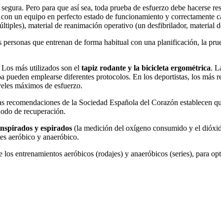
 segura. Pero para que así sea, toda prueba de esfuerzo debe hacerse re
con un equipo en perfecto estado de funcionamiento y correctamente cal
últiples), material de reanimación operativo (un desfibrilador, material 
 personas que entrenan de forma habitual con una planificación, la prue
 Los más utilizados son el
tapiz rodante y la bicicleta ergométrica
. L
eba pueden emplearse diferentes protocolos. En los deportistas, los más
iveles máximos de esfuerzo.
las recomendaciones de la Sociedad Española del Corazón establecen que
riodo de recuperación.
 inspirados y espirados
(la medición del oxígeno consumido y el dióxid
s aeróbico y anaeróbico.
 los entrenamientos aeróbicos (rodajes) y anaeróbicos (series), para op