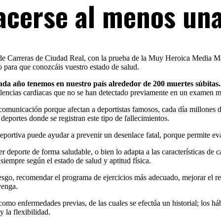
acerse al menos una
de Carreras de Ciudad Real, con la prueba de la Muy Heroica Media Ma
o para que conozcáis vuestro estado de salud.
ada año tenemos en nuestro país alrededor de 200 muertes súbitas.
 dolencias cardiacas que no se han detectado previamente en un examen 
 comunicación porque afectan a deportistas famosos, cada día millones
 deportes donde se registran este tipo de fallecimientos.
ortiva puede ayudar a prevenir un desenlace fatal, porque permite eval
r deporte de forma saludable, o bien lo adapta a las características de
 siempre según el estado de salud y aptitud física.
 riesgo, recomendar el programa de ejercicios más adecuado, mejorar el r
venga.
 como enfermedades previas, de las cuales se efectúa un historial; los há
y la flexibilidad.