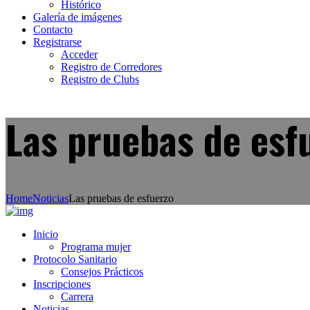
Histórico
Galería de imágenes
Contacto
Registrarse
Acceder
Registro de Corredores
Registro de Clubs
Las pruebas de esf
Home
Noticias
Las pruebas de esfuerzo
Inicio
Programa mujer
Protocolo Sanitario
Consejos Prácticos
Inscripciones
Carrera
Noticias