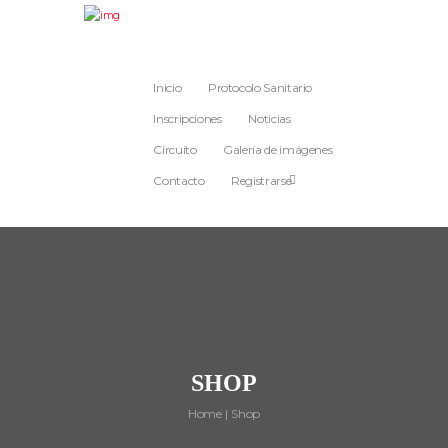
Inicio
Protocolo Sanitario
Inscripciones
Noticias
Circuito
Galería de imágenes
Contacto
Registrarse
SHOP
Home
Shop