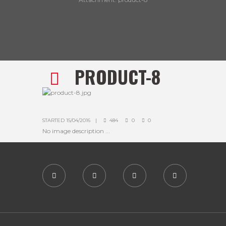
PRODUCT-8
STARTED
15/04/2016
484
0
0
No image description ...