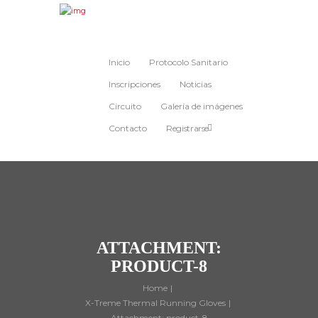
Inicio
Protocolo Sanitario
Inscripciones
Noticias
Circuito
Galería de imágenes
Contacto
Registrarse
ATTACHMENT:
PRODUCT-8
Home
X-Treme Thermal Running Gloves
Attachment: product-8