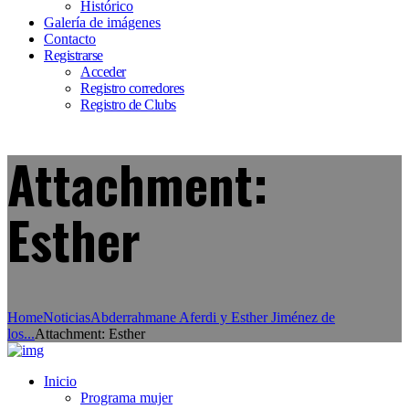
Histórico
Galería de imágenes
Contacto
Registrarse
Acceder
Registro corredores
Registro de Clubs
Attachment:
Esther
Home
Noticias
Abderrahmane Aferdi y Esther Jiménez de
los...
Attachment: Esther
Inicio
Programa mujer