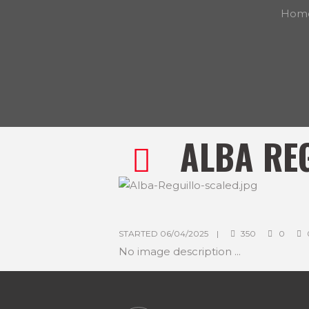
Hom
ALBA RE
m
STARTED
06/04/2025
350
0
No image description ...