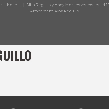
e
Noticias
Alba Reguillo y Andy Morales vencen en el 15K
Attachment: Alba Reguillo
GUILLO
0