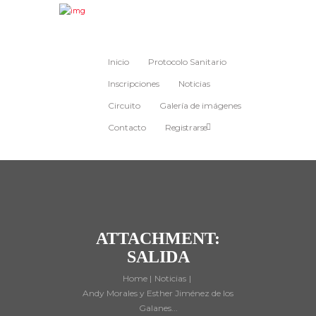
Inicio
Protocolo Sanitario
Inscripciones
Noticias
Circuito
Galería de imágenes
Contacto
Registrarse
ATTACHMENT:
SALIDA
Home
Noticias
Andy Morales y Esther Jiménez de los
Galanes...