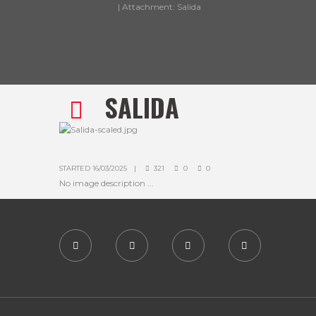
Attachment: Salida
SALIDA
STARTED
16/03/2025
321
0
0
No image description ...