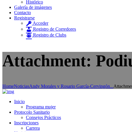
Histórico
Galería de imágenes
Contacto
Registrarse
Acceder
Registro de Corredores
Registro de Clubs
Attachment: Pod
Home
Noticias
Andy Morales y Rosario García-Cervingón...
Attachme
Inicio
Programa mujer
Protocolo Sanitario
Consejos Prácticos
Inscripciones
Carrera