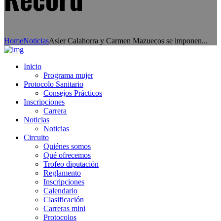
Home
Noticias
Asier Calahorra y Carmen Mazuecos se imponen...
Inicio
Programa mujer
Protocolo Sanitario
Consejos Prácticos
Inscripciones
Carrera
Noticias
Noticias
Circuito
Quiénes somos
Qué ofrecemos
Trofeo diputación
Reglamento
Inscripciones
Calendario
Clasificación
Carreras mini
Protocolos