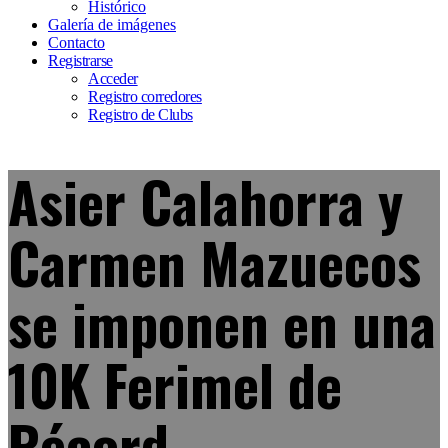
Histórico
Galería de imágenes
Contacto
Registrarse
Acceder
Registro corredores
Registro de Clubs
Asier Calahorra y
Carmen Mazuecos
se imponen en una
10K Ferimel de
Récord