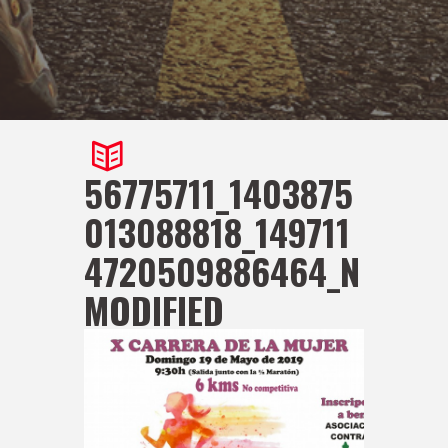
56775711_1403875
013088818_149711
4720509886464_N
MODIFIED