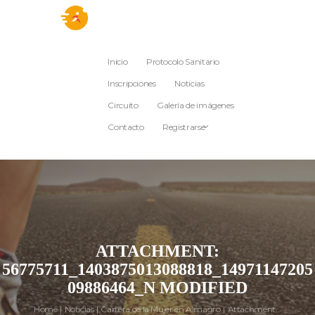
Inicio
Protocolo Sanitario
Inscripciones
Noticias
Circuito
Galería de imágenes
Contacto
Registrarse
ATTACHMENT:
56775711_1403875013088818_14971147205
09886464_N MODIFIED
Home
Noticias
Carrera de la Mujer en Almagro
Attachment...