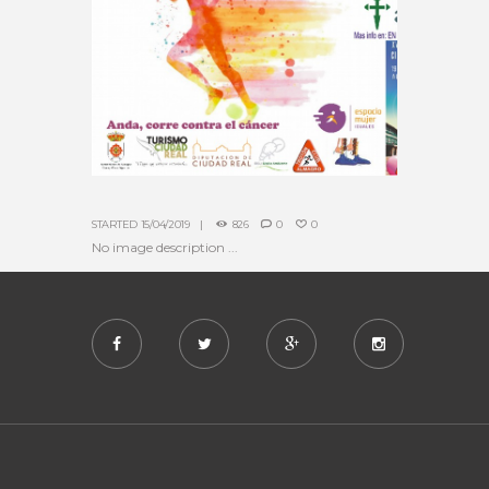
STARTED
15/04/2019
826
0
0
No image description ...