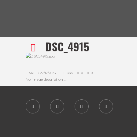
DSC_4915
STARTED
27/12/2023
444
0
0
No image description ...