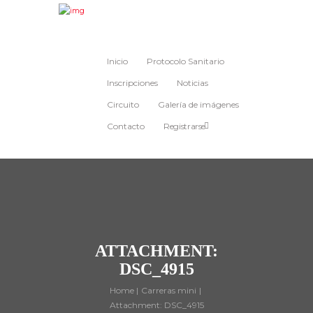
Inicio
Protocolo Sanitario
Inscripciones
Noticias
Circuito
Galería de imágenes
Contacto
Registrarse
ATTACHMENT:
DSC_4915
Home
Carreras mini
Attachment: DSC_4915