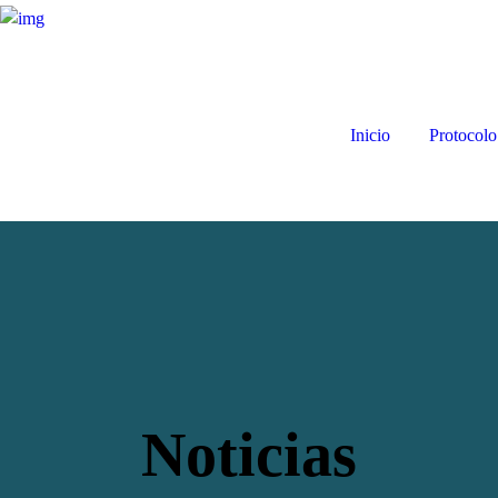
Inicio
Protocolo
Noticias