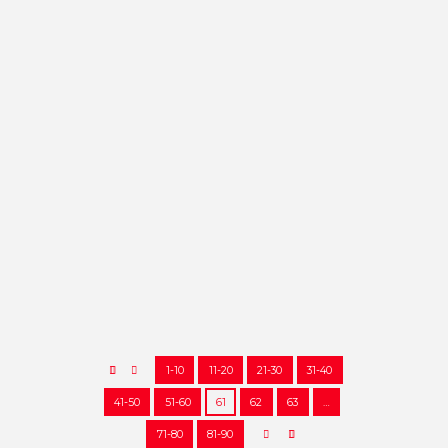
CONCIERTO DE JAZZ TRAS LA
CARRERA
Prueba enmarcada en la
Semana Cultural de la localidad.
El Club Deportivo Piernas
Blancas, en colaboración con el
Ayuntamiento de Corral de...
24/07/2019
44256
0
41
1-10
11-20
21-30
31-40
41-50
51-60
61
62
63
…
71-80
81-90