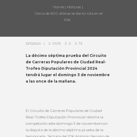
Home
Noticias
Cerca de 600 atletas se darán cita en el
10K...
31/10/2024
111213
0
73
La décimo séptima prueba del Circuito
de Carreras Populares de Ciudad Real-
Trofeo Diputación Provincial 2024
tendrá lugar el domingo 3 de noviembre
a las once de la mañana.
El Circuito de Carreras Populares de Ciudad
Real-Trofeo Diputación Provincial retoma la
competición este domingo 3 de noviembre con
la disputa de la décimo séptima prueba de la
temporada. Se trata del 10K Antonio Serrano de