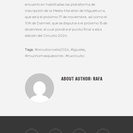
encuentran habilitadas las plataforma de
inscripción de la Media Maratón de Miguelturra,
que será el próximo 17 de noviembre, así como el
10K de Daimiel, que se disputará el próximo 15 de
diciembre, el cual pondrá el punto final a esta
edición del Circuito 2024.
Tags:
#circuitovivela2024
,
#iguales
,
#muchomasquecorrer
,
#tucircuito
ABOUT AUTHOR:
RAFA