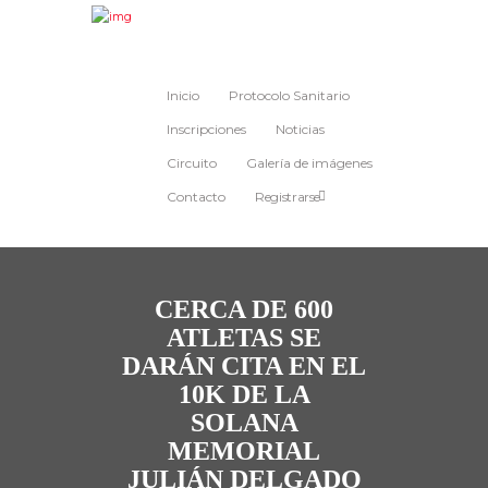
Inicio
Protocolo Sanitario
Inscripciones
Noticias
Circuito
Galería de imágenes
Contacto
Registrarse
CERCA DE 600
ATLETAS SE
DARÁN CITA EN EL
10K DE LA
SOLANA
MEMORIAL
JULIÁN DELGADO