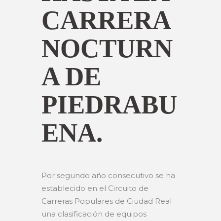
CARRERA
NOCTURN
A DE
PIEDRABU
ENA.
Por segundo año consecutivo se ha
establecido en el Circuito de
Carreras Populares de Ciudad Real
una clasificación de equipos