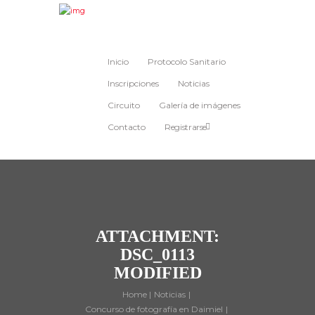
Inicio
Protocolo Sanitario
Inscripciones
Noticias
Circuito
Galería de imágenes
Contacto
Registrarse
ATTACHMENT:
DSC_0113
MODIFIED
Home
Noticias
Concurso de fotografía en Daimiel