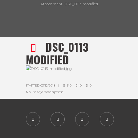
Attachment: DSC_0113 modified
DSC_0113
MODIFIED
STARTED
03/12/2018
910
0
0
No image description ...