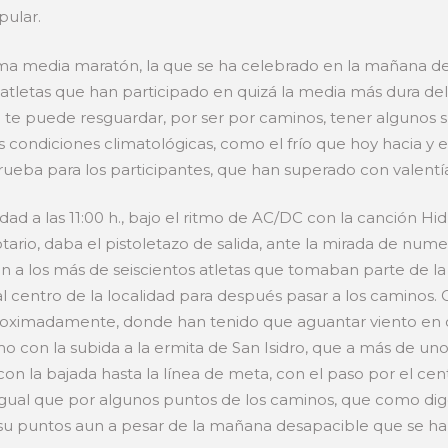
ular.
ima media maratón, la que se ha celebrado en la mañana de
 atletas que han participado en quizá la media más dura del 
te puede resguardar, por ser por caminos, tener algunos su
as condiciones climatológicas, como el frío que hoy hacia y 
ueba para los participantes, que han superado con valentía y
 a las 11:00 h., bajo el ritmo de AC/DC con la canción Hidh
otario, daba el pistoletazo de salida, ante la mirada de num
an a los más de seiscientos atletas que tomaban parte de l
al centro de la localidad para después pasar a los caminos.
aproximadamente, donde han tenido que aguantar viento en 
amo con la subida a la ermita de San Isidro, que a más de un
on la bajada hasta la línea de meta, con el paso por el ce
l igual que por algunos puntos de los caminos, que como d
 su puntos aun a pesar de la mañana desapacible que se ha