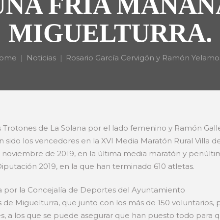
UNA FRÍA MAÑAN
MIGUELTURRA.
ome
Noticias
Rosario García Cervigón y Ramón Yelamos.
s Trotones de La Solana por el lado femenino y Ramón Gall
an sido los vencedores en la XVI Media Maratón Rural Villa 
noviembre de 2019, en la última media maratón y penúltim
iputación 2019, en la que han terminado 610 atletas.
 por la Concejalía de Deportes del Ayuntamiento
de Miguelturra, que junto con los más de 150 voluntarios, pol
es, a los que se puede asegurar que han puesto todo para qu