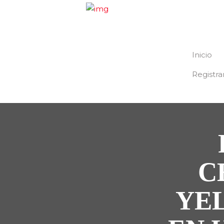
Inicio
Registra
C
YE