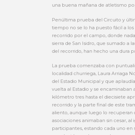
una buena mañana de atletismo pop
Penúltima prueba del Circuito y últ
tiempo no se lo ha puesto fácil a los
recorrido por el campo, donde nada 
sierra de San Isidro, que sumado a l
del recorrido, han hecho una dura pr
La prueba comenzaba con puntualidad
localidad churriega, Laura Arriaga N
del Estadio Municipal y que aplaudí
vuelta al Estadio y se encaminaban 
kilómetro tres hasta el diecisiete 
recorrido y la parte final de este tr
aliento, aunque luego lo recuperan c
asociaciones animaban sin cesar, a
participantes, estando cada uno en