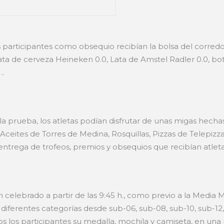
 participantes como obsequio recibían la bolsa del corred
ata de cerveza Heineken 0.0, Lata de Amstel Radler 0.0, bot
….
la prueba, los atletas podían disfrutar de unas migas hecha
ceites de Torres de Medina, Rosquillas, Pizzas de Telepizza,
 entrega de trofeos, premios y obsequios que recibían atleta
an celebrado a partir de las 9:45 h., como previo a la Media 
 diferentes categorías desde sub-06, sub-08, sub-10, sub-12,
os los participantes su medalla, mochila y camiseta, en un