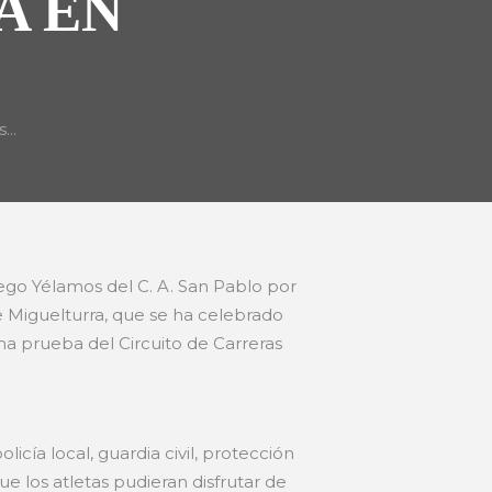
A EN
..
ego Yélamos del C. A. San Pablo por
de Miguelturra, que se ha celebrado
a prueba del Circuito de Carreras
icía local, guardia civil, protección
e los atletas pudieran disfrutar de