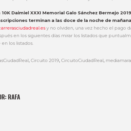
a
10K Daimiel XXXI Memorial Galo Sánchez Bermejo 201
nscripciones terminan a las doce de la noche de mañana
arrerasciudadreal.es
y no olviden, una vez hecho el pago d
espués en los siguientes días mirar los listados que puntual
n los listados.
asCiudadReal
,
Circuito 2019
,
CircuitoCiudadReal
,
mediamara
OR:
RAFA