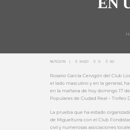
EN 
H
18/11/2019
54521
0
50
Rosario García Cervigón del Club Lo
el lado masculino y en la general, h
en la mañana de hoy domingo 17 de 
Populares de Ciudad Real – Trofeo D
La prueba que ha estado organizada
de Miguelturra con el Club Fondistas 
civil y numerosas asociaciones local