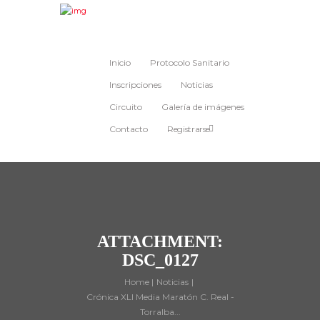
Inicio
Protocolo Sanitario
Inscripciones
Noticias
Circuito
Galería de imágenes
Contacto
Registrarse
ATTACHMENT:
DSC_0127
Home
Noticias
Crónica XLI Media Maratón C. Real -
Torralba...