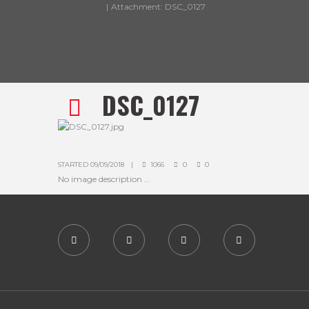
Attachment: DSC_0127
DSC_0127
STARTED
09/09/2018
1066
0
0
No image description ...