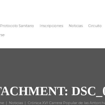
Protocolo Sanitario
Inscripciones
Noticias
Circuito
rse
ACHMENT: DSC_
me
Noticias
Crónica XVI Carrera Popular de las Antorch