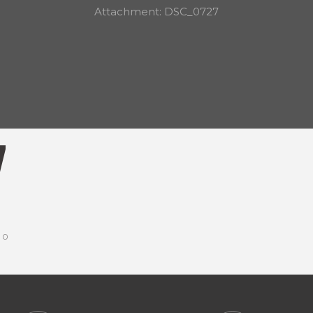
Attachment: DSC_0727
7
0