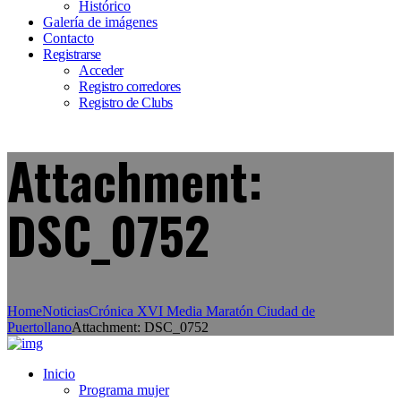
Histórico
Galería de imágenes
Contacto
Registrarse
Acceder
Registro corredores
Registro de Clubs
Attachment:
DSC_0752
Home
Noticias
Crónica XVI Media Maratón Ciudad de
Puertollano
Attachment: DSC_0752
Inicio
Programa mujer