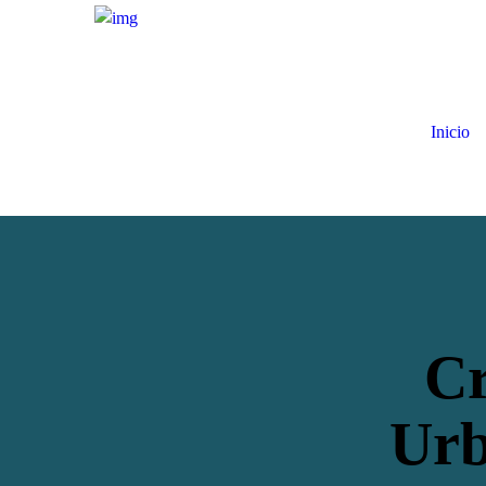
Inicio
Cr
Urb