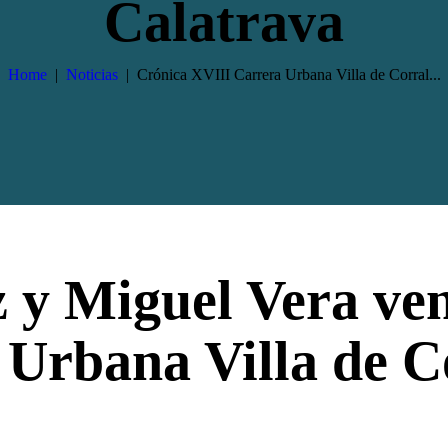
Calatrava
Home
Noticias
Crónica XVIII Carrera Urbana Villa de Corral...
 y Miguel Vera ven
Urbana Villa de C