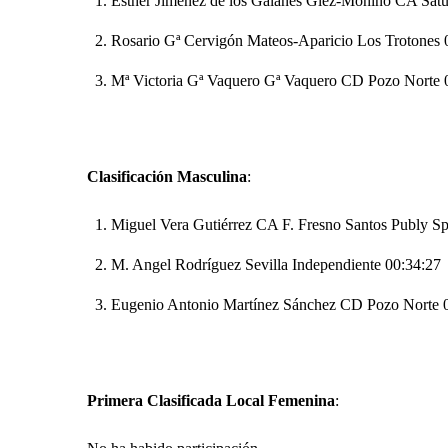
Esther Jiménez de los Galanes Glez-Mohino CA Satu
Rosario Gª Cervigón Mateos-Aparicio Los Trotones 
Mª Victoria Gª Vaquero Gª Vaquero CD Pozo Norte 
Clasificación Masculina
:
Miguel Vera Gutiérrez CA F. Fresno Santos Publy Sp
M. Angel Rodríguez Sevilla Independiente 00:34:27
Eugenio Antonio Martínez Sánchez CD Pozo Norte 
Primera Clasificada Local Femenina
: