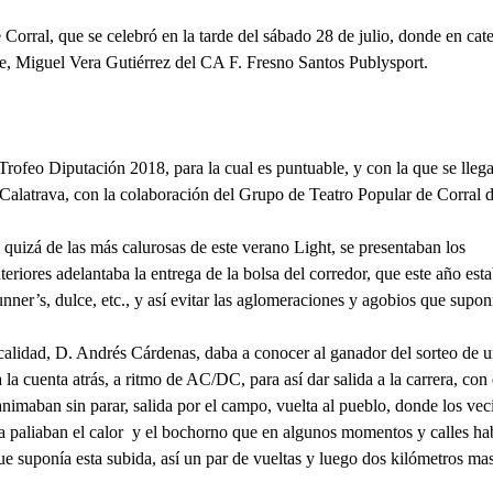
 Corral, que se celebró en la tarde del sábado 28 de julio, donde en ca
te, Miguel Vera Gutiérrez del CA F. Fresno Santos Publysport.
rofeo Diputación 2018, para la cual es puntuable, y con la que se lleg
Calatrava, con la colaboración del Grupo de Teatro Popular de Corral d
quizá de las más calurosas de este verano Light, se presentaban los
eriores adelantaba la entrega de la bolsa del corredor, que este año est
unner’s, dulce, etc., y así evitar las aglomeraciones y agobios que supo
ocalidad, D. Andrés Cárdenas, daba a conocer al ganador del sorteo de u
la cuenta atrás, a ritmo de AC/DC, para así dar salida a la carrera, con
animaban sin parar, salida por el campo, vuelta al pueblo, donde los v
a paliaban el calor y el bochorno que en algunos momentos y calles hab
ue suponía esta subida, así un par de vueltas y luego dos kilómetros mas