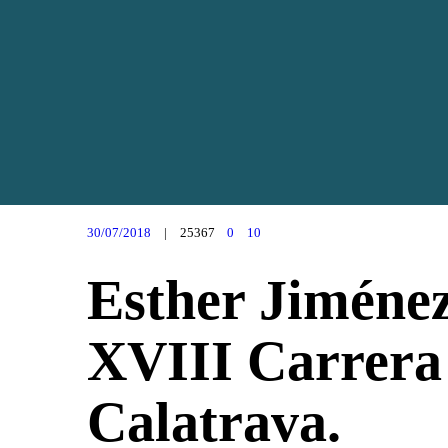
30/07/2018
25367
0
10
Esther Jiménez
XVIII Carrera 
Calatrava.