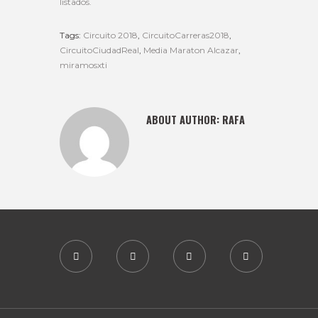
listados.
Tags:
Circuito 2018
,
CircuitoCarreras2018
,
CircuitoCiudadReal
,
Media Maraton Alcazar
,
miramosxti
ABOUT AUTHOR:
RAFA