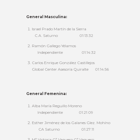
General Masculina:
Israel Prado Martín de la Sierra
C.A. Saturno 01:13:32
Ramón Gallego Yélamos
Independiente 01:14:32
Carlos Enrique González Castillejos
Global Center Asesoría Quiralte 01:14:56
General Femenina:
Alba María Reguillo Moreno
Independiente 01:21:09
Esther Jiménez de los Galanes Glez. Mohíno
CA Saturno 01:27:11
Mª Victoria Gª Vaquero Gª Vaquero