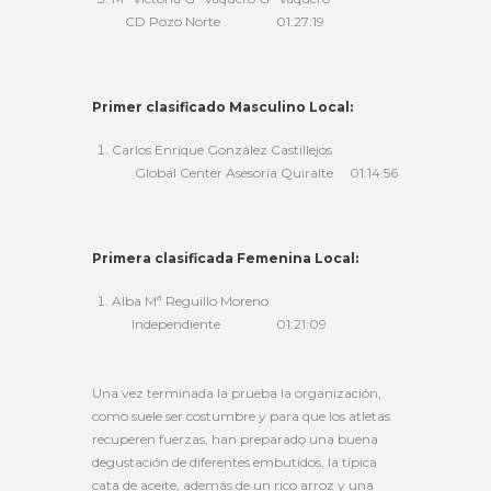
CD Pozo Norte 01:27:19
Primer clasificado Masculino Local:
Carlos Enrique González Castillejos
Global Center Asesoría Quiralte 01:14:56
Primera clasificada Femenina Local:
Alba Mª Reguillo Moreno
Independiente 01:21:09
Una vez terminada la prueba la organización,
como suele ser costumbre y para que los atletas
recuperen fuerzas, han preparado una buena
degustación de diferentes embutidos, la típica
cata de aceite, además de un rico arroz y una