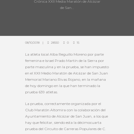
Crónica XXII Media Maratón de Alcázar
de San...
08/10/2018
28550
0
15
La atleta local Alba Reguillo Moreno por parte
femenina e Israel Prado Martín de la Sierra por
parte masculina y en la prueba, se han impuesto
en el XXII Medio Maratón de Alcázar de San Juan
Memorial Mariano Rivas Rojano, en la mañana
de hoy domingo en la que han terminado la
prueba 639 atletas.
La prueba, correctamente organizada por el
Club Maratón Altomira con la colaboración del
Ayuntamiento de Alcázar de San Juan, a los que
hay que felicitar, siendo esta la décimocuarta
prueba del Circuito de Carreras Populares de C.