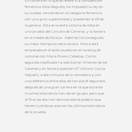
En carrera en lo que se refiere a la competición
femenina Alba Reguillo, ha impuesto su ley en
su ciudad, venciendo en la categoría femenina
con una gran superioridad y quedando la 26 de
la general. Esta es la sexta victoria de Alba en
una prueba del Circuito de Carreras, y la tercera
en la media de Alcázar. Además ha conseguido
su mejor tiempo en esta carrera. Ahora está
empatada en el sexto puesto en el ranking de
victorias con Maria Rivero Cabezas. Como
segunda clasificada ha sido Esther Jiménez de los
Galanes y en tercera posición Mª Victoria García
Vaquero, a seis minutos de la vencedora y con
una diferencia entre ellas de tan solo 8 segundos,
después de una gran carrera en la que durante
muchos kilómetros han ido en grupo, pero que
al final las dos han demostrado el poderío que
tienen cuando se acercan los últimos kilómetros
de la prueba.