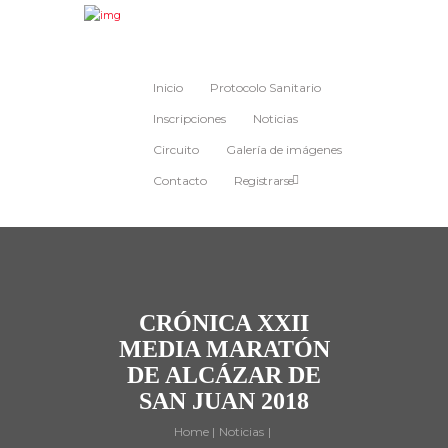
Inicio
Protocolo Sanitario
Inscripciones
Noticias
Circuito
Galería de imágenes
Contacto
Registrarse
CRÓNICA XXII
MEDIA MARATÓN
DE ALCÁZAR DE
SAN JUAN 2018
Home
Noticias