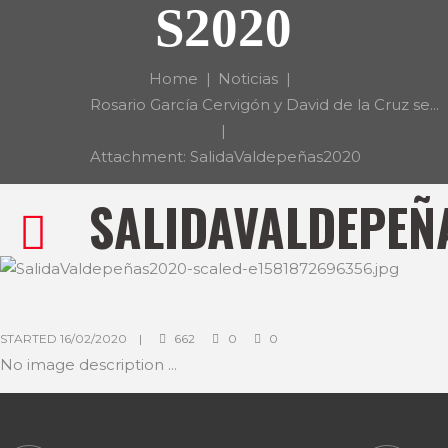
S2020
Home
Noticias
Rosario García Cervigón y David de la Cruz se...
Attachment: SalidaValdepeñas2020
SALIDAVALDEPEÑ
STARTED
16/02/2020
662
0
0
No image description ...