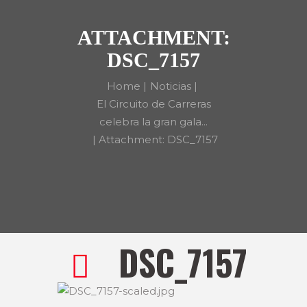
ATTACHMENT:
DSC_7157
Home
Noticias
El Circuito de Carreras
celebra la gran gala...
Attachment: DSC_7157
DSC_7157