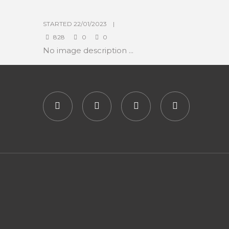
STARTED
22/01/2023
828
0
0
No image description ...