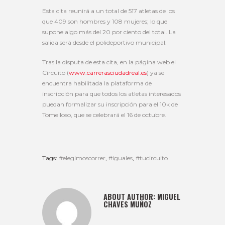
Esta cita reunirá a un total de 517 atletas de los
que 409 son hombres y 108 mujeres; lo que
supone algo más del 20 por ciento del total. La
salida será desde el polideportivo municipal.
Tras la disputa de esta cita, en la página web el
Circuito (
www.carrerasciudadreal.es
) ya se
encuentra habilitada la plataforma de
inscripción para que todos los atletas interesados
puedan formalizar su inscripción para el 10k de
Tomelloso, que se celebrará el 16 de octubre.
Tags:
#elegimoscorrer
,
#iguales
,
#tucircuito
ABOUT AUTHOR:
MIGUEL
CHAVES MUÑOZ