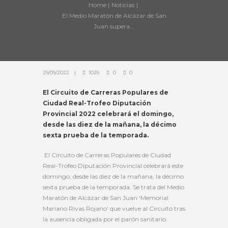
Home
Noticias
El Medio Maratón de Alcázar de San
Juan supera...
29/09/2022
1026
0
0
El Circuito de Carreras Populares de
Ciudad Real-Trofeo Diputación
Provincial 2022 celebrará el domingo,
desde las diez de la mañana, la décimo
sexta prueba de la temporada.
El Circuito de Carreras Populares de Ciudad
Real-Trofeo Diputación Provincial celebrará este
domingo, desde las diez de la mañana, la décimo
sexta prueba de la temporada. Se trata del Medio
Maratón de Alcázar de San Juan ‘Memorial
Mariano Rivas Rojano’ que vuelve al Circuito tras
la ausencia obligada por el parón sanitario.