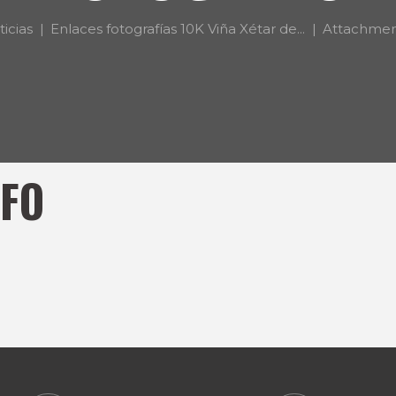
icias
Enlaces fotografías 10K Viña Xétar de...
Attachmen
FO
0