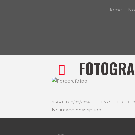
Home
Not
FOTOGRA
STARTED
12/02/2024
538
0
No image description ...