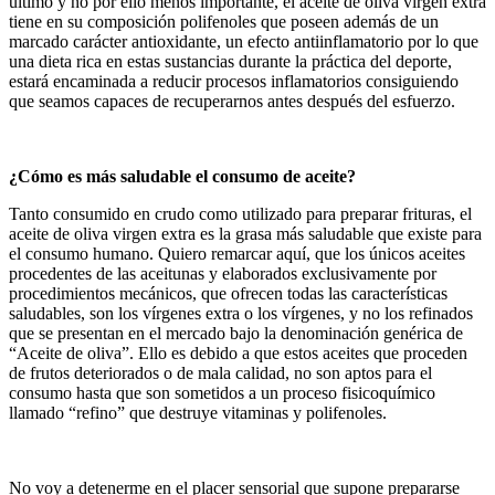
último y no por ello menos importante, el aceite de oliva virgen extra
tiene en su composición polifenoles que poseen además de un
marcado carácter antioxidante, un efecto antiinflamatorio por lo que
una dieta rica en estas sustancias durante la práctica del deporte,
estará encaminada a reducir procesos inflamatorios consiguiendo
que seamos capaces de recuperarnos antes después del esfuerzo.
¿Cómo es más saludable el consumo de aceite?
Tanto consumido en crudo como utilizado para preparar frituras, el
aceite de oliva virgen extra es la grasa más saludable que existe para
el consumo humano. Quiero remarcar aquí, que los únicos aceites
procedentes de las aceitunas y elaborados exclusivamente por
procedimientos mecánicos, que ofrecen todas las características
saludables, son los vírgenes extra o los vírgenes, y no los refinados
que se presentan en el mercado bajo la denominación genérica de
“Aceite de oliva”. Ello es debido a que estos aceites que proceden
de frutos deteriorados o de mala calidad, no son aptos para el
consumo hasta que son sometidos a un proceso fisicoquímico
llamado “refino” que destruye vitaminas y polifenoles.
No voy a detenerme en el placer sensorial que supone prepararse