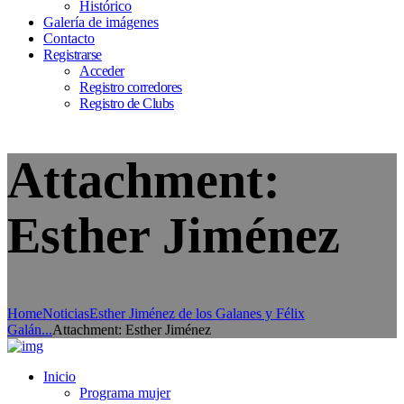
Histórico
Galería de imágenes
Contacto
Registrarse
Acceder
Registro corredores
Registro de Clubs
Attachment:
Esther Jiménez
Home
Noticias
Esther Jiménez de los Galanes y Félix
Galán...
Attachment: Esther Jiménez
Inicio
Programa mujer