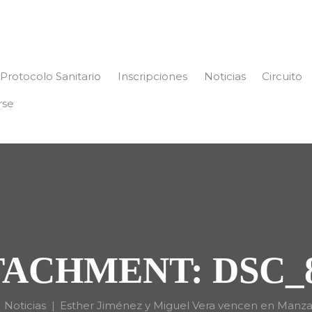
Protocolo Sanitario
Inscripciones
Noticias
Circuito
rse
ACHMENT: DSC_
Noticias
Esther Jiménez y Miguel Vera vencen en Manz