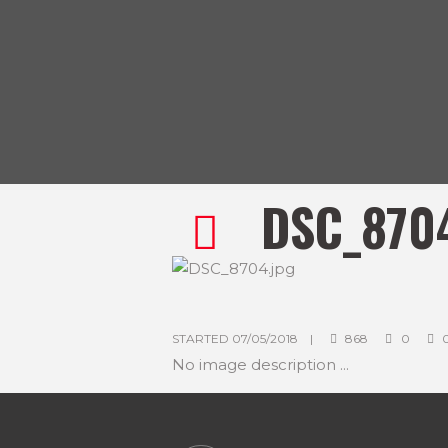
DSC_870
STARTED
07/05/2018
868
0
No image description ...