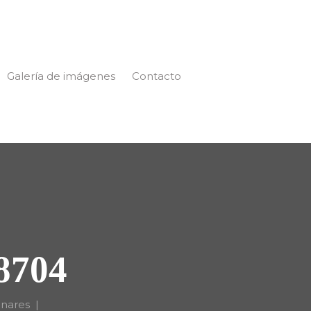
Galería de imágenes
Contacto
8704
anares