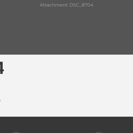
Attachment: DSC_8704
4
0