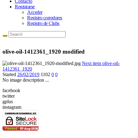
Contacto
Registrarse
Acceder
Registro corredores
Registro de Clubs
olive-oil-1412361_1920 modified
Next item
olive-oil-
1412361_1920
Started
26/02/2019
1102
0
0
No image description ...
facebook
twitter
gplus
instagram
© 2020 Carreras Ciudad Real | Todos los derechos reservados |