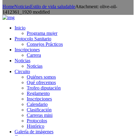
Home
Noticias
Estilo de vida saludable
Attachment: olive-oil-
1412361_1920 modified
Inicio
Programa mujer
Protocolo Sanitario
Consejos Prácticos
Inscripciones
Carrera
Noticias
Noticias
Circuito
Quiénes somos
Qué ofrecemos
Trofeo diputación
Reglamento
Inscripciones
Calendario
Clasificación
Carreras mini
Protocolos
Histórico
Galería de imágenes