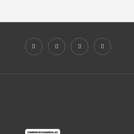
A
S
R
N
C
A
H
V
A
I
N
G
D
A
V
T