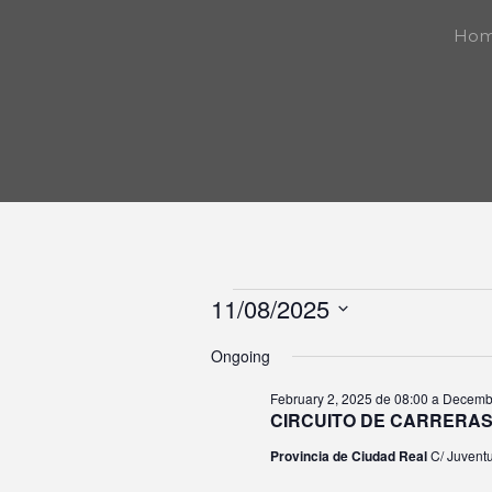
Ho
11/08/2025
EVE
S
Ongoing
e
l
February 2, 2025 de 08:00
a
Decembe
FOR
CIRCUITO DE CARRERAS
e
c
Provincia de Ciudad Real
C/ Juventu
t