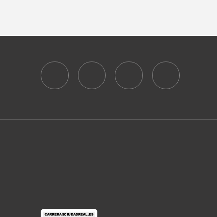
A
S
R
N
C
A
H
V
A
I
N
G
D
A
V
T