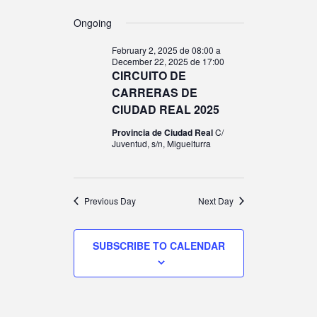
E
EVENT
E
E
A
S
A
V
Ongoing
Y
V
e
R
C
l
February 2, 2025 de 08:00
a
FOR
E
H
December 22, 2025 de 17:00
e
E
CIRCUITO DE
c
CARRERAS DE
N
t
CIUDAD REAL 2025
N
d
NOVEM
Provincia de Ciudad Real
C/
T
a
Juventud, s/n, Miguelturra
T
t
V
e
S
.
28,
Previous Day
Next Day
I
S
SUBSCRIBE TO CALENDAR
E
2025
E
W