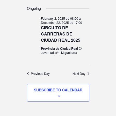
E
EVENT
E
E
A
S
A
V
Ongoing
Y
V
e
R
C
l
February 2, 2025 de 08:00
a
FOR
E
H
December 22, 2025 de 17:00
e
E
CIRCUITO DE
c
CARRERAS DE
N
t
CIUDAD REAL 2025
N
d
NOVEM
Provincia de Ciudad Real
C/
T
a
Juventud, s/n, Miguelturra
T
t
V
e
S
.
30,
Previous Day
Next Day
I
S
SUBSCRIBE TO CALENDAR
E
2025
E
W