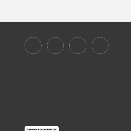
A
S
R
N
C
A
H
V
A
I
N
G
D
A
V
T