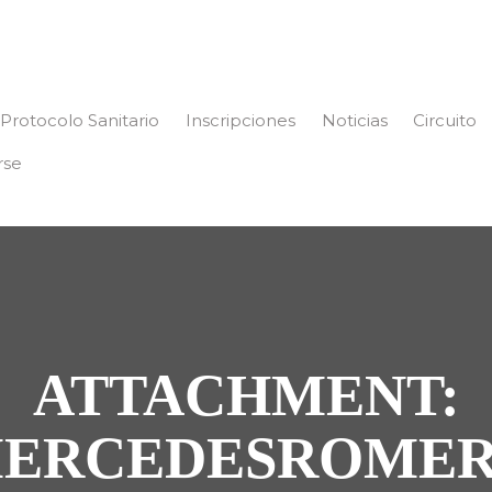
Protocolo Sanitario
Inscripciones
Noticias
Circuito
rse
ATTACHMENT:
ERCEDESROME