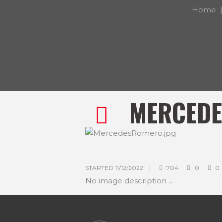
Home
MERCED
m
z
STARTED
11/12/2022
704
0
0
No image description ...