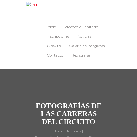
Inicio
Protocolo Sanitario
Inscripciones
Noticias
Circuito
Galería de imágenes
Contacto
Registrarse
FOTOGRAFÍAS DE
LAS CARRERAS
DEL CIRCUITO
Home
Noticias