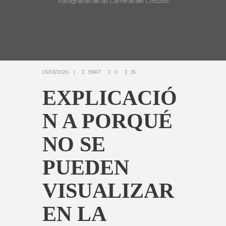
Fotografías de las Carreras del Circuito
05/03/2020
39667
0
35
EXPLICACIÓ
N A PORQUÉ
NO SE
PUEDEN
VISUALIZAR
EN LA