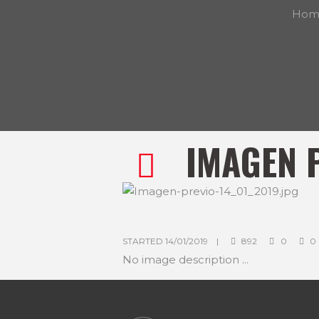
Hom
IMAGEN P
STARTED
14/01/2019
892
0
0
No image description ...