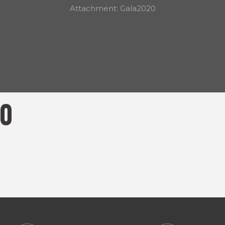
Attachment: Gala2020
0
0