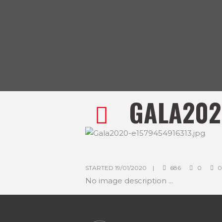
GALA202
STARTED
19/01/2020
686
0
No image description ...