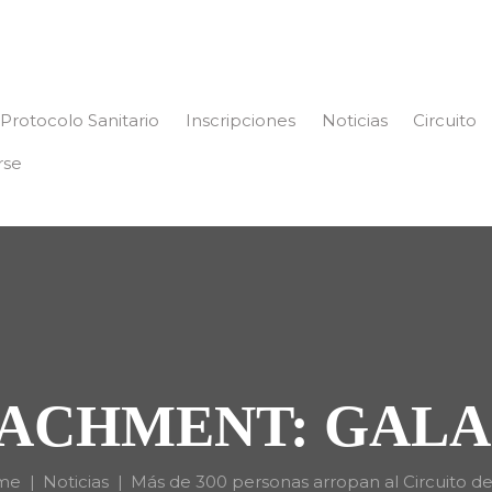
Protocolo Sanitario
Inscripciones
Noticias
Circuito
rse
ACHMENT: GALA
me
Noticias
Más de 300 personas arropan al Circuito de.