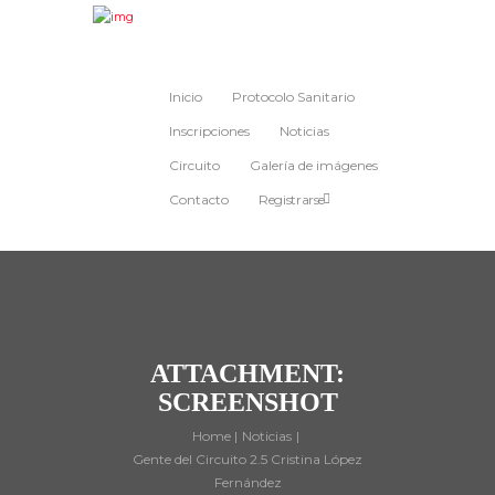
Inicio
Protocolo Sanitario
Inscripciones
Noticias
Circuito
Galería de imágenes
Contacto
Registrarse
ATTACHMENT:
SCREENSHOT
Home
Noticias
Gente del Circuito 2.5 Cristina López
Fernández