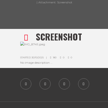
Attachment: Screenshot
SCREENSHOT
STARTED
30/10/2025
180
0
0
No image description ...